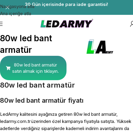
30 Gün içerisinde para iade garantisi!
Navigasyona atla
Ana içeriğe atla
80w led bant
armatür
80w led bant armatür
satın almak için tıklayın.
80w led bant armatür
80w led bant armatür fiyatı
LedArmy kalitesini ayağınıza getiren 80w led bant armatür,
ledarmy.com.tr üzerinden özel kampanya fiyatıyla satışta. Yüksek
adetlerde verdiğiniz siparişlerde kademeli indirim avantajlarını da