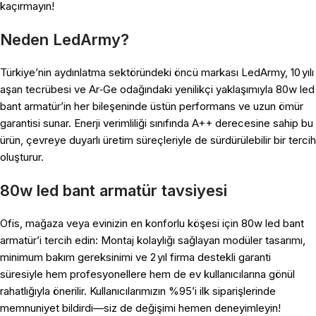
kaçırmayın!
Neden LedArmy?
Türkiye’nin aydınlatma sektöründeki öncü markası LedArmy, 10 yılı
aşan tecrübesi ve Ar‑Ge odağındaki yenilikçi yaklaşımıyla 80w led
bant armatür’in her bileşeninde üstün performans ve uzun ömür
garantisi sunar. Enerji verimliliği sınıfında A++ derecesine sahip bu
ürün, çevreye duyarlı üretim süreçleriyle de sürdürülebilir bir tercih
oluşturur.
80w led bant armatür tavsiyesi
Ofis, mağaza veya evinizin en konforlu köşesi için 80w led bant
armatür’i tercih edin: Montaj kolaylığı sağlayan modüler tasarımı,
minimum bakım gereksinimi ve 2 yıl firma destekli garanti
süresiyle hem profesyonellere hem de ev kullanıcılarına gönül
rahatlığıyla önerilir. Kullanıcılarımızın %95’i ilk siparişlerinde
memnuniyet bildirdi—siz de değişimi hemen deneyimleyin!