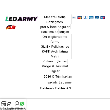
Mesafeli Satış
Sözleşmesi
İptal & İade Koşulları
Hakkımızda
İletişim
Ön bilgilendirme
formu
Gizlilik Politikası ve
KVKK Aydınlatma
Metni
Kullanım Şartları
Kargo & Teslimat
Bilgileri
2026 © Tüm hakları
saklıdır. Ledarmy
Elektronik Elektrik A.S.
ağaza
Sepet
Hesabım
WhatsApp