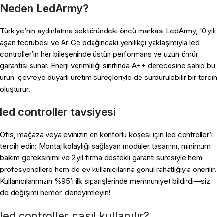
Neden LedArmy?
Türkiye’nin aydınlatma sektöründeki öncü markası LedArmy, 10 yılı
aşan tecrübesi ve Ar‑Ge odağındaki yenilikçi yaklaşımıyla led
controller’in her bileşeninde üstün performans ve uzun ömür
garantisi sunar. Enerji verimliliği sınıfında A++ derecesine sahip bu
ürün, çevreye duyarlı üretim süreçleriyle de sürdürülebilir bir tercih
oluşturur.
led controller tavsiyesi
Ofis, mağaza veya evinizin en konforlu köşesi için led controller’i
tercih edin: Montaj kolaylığı sağlayan modüler tasarımı, minimum
bakım gereksinimi ve 2 yıl firma destekli garanti süresiyle hem
profesyonellere hem de ev kullanıcılarına gönül rahatlığıyla önerilir.
Kullanıcılarımızın %95’i ilk siparişlerinde memnuniyet bildirdi—siz
de değişimi hemen deneyimleyin!
led controller nasıl kullanılır?