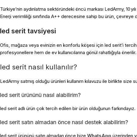
Türkiye’nin aydınlatma sektöründeki öncü markası LedArmy, 10 yılı 
Enerji verimliliği sınıfında A++ derecesine sahip bu ürün, çevreye duy
led serit tavsiyesi
Ofis, mağaza veya evinizin en konforlu köşesi için led serit’i terc
profesyonellere hem de ev kullanıcılarına gönül rahatlığıyla önerili
led serit nasıl kullanılır?
LedArmy satmış olduğu ürünleri kullanım kılavuzu ile birlikte size sun
led serit ürününü nasıl alabilirim?
led serit adlı ürün çok tercih edilen bir ürün olduğunun farkındayız
led serit satın almadan önce nasıl destek alabilirim?
led serit ürününü satın almadan önce bize
WhatsApp
üzerinden y