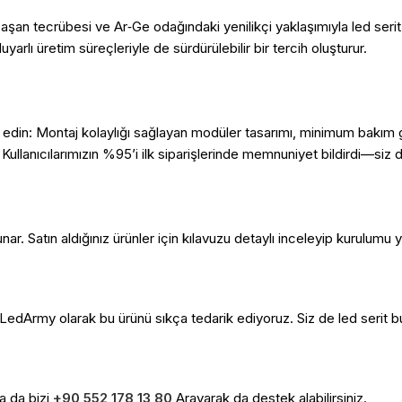
aşan tecrübesi ve Ar‑Ge odağındaki yenilikçi yaklaşımıyla led seri
arlı üretim süreçleriyle de sürdürülebilir bir tercih oluşturur.
ih edin: Montaj kolaylığı sağlayan modüler tasarımı, minimum bakım g
r. Kullanıcılarımızın %95’i ilk siparişlerinde memnuniyet bildirdi—s
ar. Satın aldığınız ürünler için kılavuzu detaylı inceleyip kurulumu ya
. LedArmy olarak bu ürünü sıkça tedarik ediyoruz. Siz de led serit b
a da bizi
+90 552 178 13 80
Arayarak da destek alabilirsiniz.