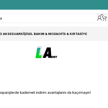
O AKSESUAR
KIŞISEL BAKIM & MODA
OFIS & KIRTASIYE
iparişlerde kademeli indirim avantajlarını da kaçırmayın!