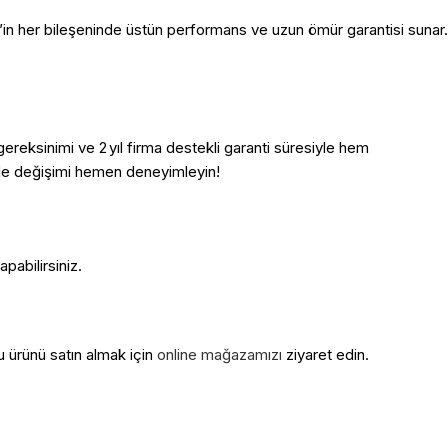
t’in her bileşeninde üstün performans ve uzun ömür garantisi sunar.
ereksinimi ve 2 yıl firma destekli garanti süresiyle hem
iz de değişimi hemen deneyimleyin!
pabilirsiniz.
u ürünü satın almak için
online mağazamızı
ziyaret edin.