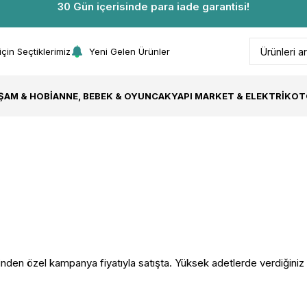
30 Gün içerisinde para iade garantisi!
 için Seçtiklerimiz
Yeni Gelen Ürünler
AŞAM & HOBI
ANNE, BEBEK & OYUNCAK
YAPI MARKET & ELEKTRIK
OT
inden özel kampanya fiyatıyla satışta. Yüksek adetlerde verdiğiniz s