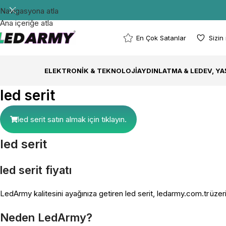
Navigasyona atla
Ana içeriğe atla
En Çok Satanlar
Sizin
ELEKTRONIK & TEKNOLOJI
AYDINLATMA & LED
EV, Y
led serit
led serit satın almak için tıklayın.
led serit
led serit fiyatı
LedArmy kalitesini ayağınıza getiren led serit, ledarmy.com.tr üzer
Neden LedArmy?