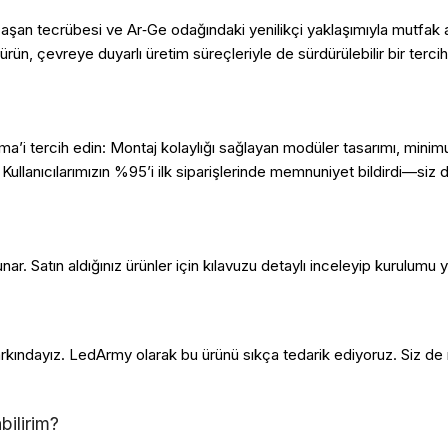
 aşan tecrübesi ve Ar‑Ge odağındaki yenilikçi yaklaşımıyla mutfak
ürün, çevreye duyarlı üretim süreçleriyle de sürdürülebilir bir tercih
ma’i tercih edin: Montaj kolaylığı sağlayan modüler tasarımı, minim
r. Kullanıcılarımızın %95’i ilk siparişlerinde memnuniyet bildirdi—s
ar. Satın aldığınız ürünler için kılavuzu detaylı inceleyip kurulumu ya
arkındayız. LedArmy olarak bu ürünü sıkça tedarik ediyoruz. Siz de
bilirim?