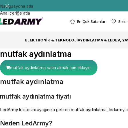
Navigasyona atla
Ana içeriğe atla
En Çok Satanlar
Sizin
ELEKTRONIK & TEKNOLOJI
AYDINLATMA & LED
EV, Y
mutfak aydınlatma
mutfak aydınlatma satın almak için tıklayın.
mutfak aydınlatma
mutfak aydınlatma fiyatı
LedArmy kalitesini ayağınıza getiren mutfak aydınlatma, ledarmy.co
Neden LedArmy?