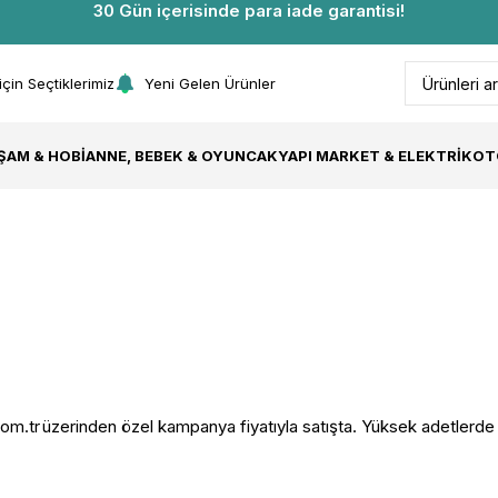
30 Gün içerisinde para iade garantisi!
 için Seçtiklerimiz
Yeni Gelen Ürünler
AŞAM & HOBI
ANNE, BEBEK & OYUNCAK
YAPI MARKET & ELEKTRIK
OT
m.tr üzerinden özel kampanya fiyatıyla satışta. Yüksek adetlerde ve