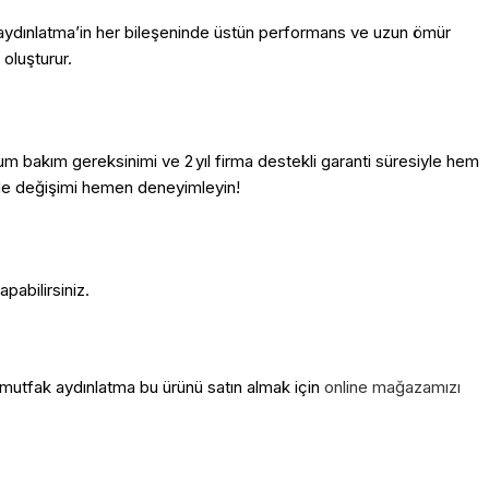
 aydınlatma’in her bileşeninde üstün performans ve uzun ömür
 oluşturur.
um bakım gereksinimi ve 2 yıl firma destekli garanti süresiyle hem
iz de değişimi hemen deneyimleyin!
pabilirsiniz.
 mutfak aydınlatma bu ürünü satın almak için
online mağazamızı