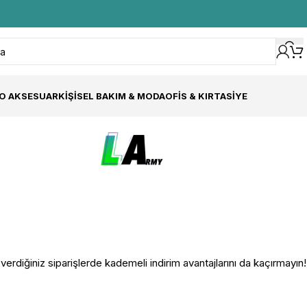
O AKSESUAR
KIŞISEL BAKIM & MODA
OFIS & KIRTASIYE
rdiğiniz siparişlerde kademeli indirim avantajlarını da kaçırmayın!